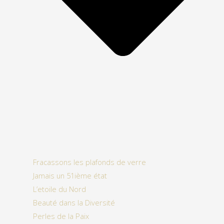
Fracassons les plafonds de verre
Jamais un 51ième état
L’etoile du Nord
Beauté dans la Diversité
Perles de la Paix