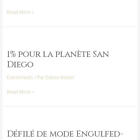
Read More »
1%
pour
1% pour la planète San
la
Diego
planète
San
Evénements
/ Par
Dahna Weber
Diego
Read More »
Défilé
de
Défilé de mode Engulfed-
mode