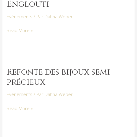
Englouti
Engulfed-
Englouti
Evénements
/ Par
Dahna Weber
Read More »
Refonte
des
Refonte des bijoux semi-
bijoux
précieux
semi-
précieux
Evénements
/ Par
Dahna Weber
Read More »
Qu’est-