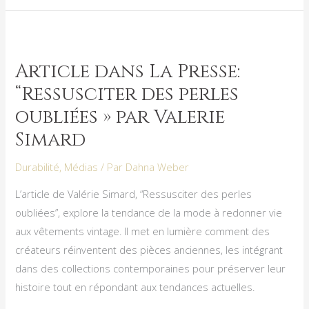
Article
dans
Article dans La Presse:
La
“Ressusciter des perles
Presse:
“Ressusciter
oubliées » par Valerie
des
Simard
perles
oubliées »
Durabilité
,
Médias
/ Par
Dahna Weber
par
L’article de Valérie Simard, “Ressusciter des perles
Valerie
oubliées”, explore la tendance de la mode à redonner vie
Simard
aux vêtements vintage. Il met en lumière comment des
créateurs réinventent des pièces anciennes, les intégrant
dans des collections contemporaines pour préserver leur
histoire tout en répondant aux tendances actuelles.