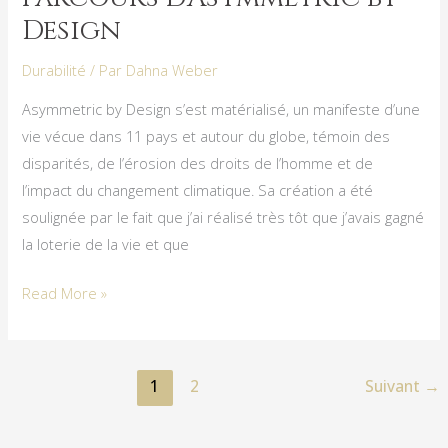
le
Design
changement
:
Durabilité
/ Par
Dahna Weber
Le
Asymmetric by Design s’est matérialisé, un manifeste d’une
parcours
vie vécue dans 11 pays et autour du globe, témoin des
d’Asymmetric
disparités, de l’érosion des droits de l’homme et de
by
l’impact du changement climatique. Sa création a été
Design
soulignée par le fait que j’ai réalisé très tôt que j’avais gagné
la loterie de la vie et que
Read More »
1
2
Suivant
→