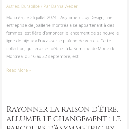
le
Autres
,
Durabilité
/ Par
Dahna Weber
plafond
Montréal, le 26 juillet 2024 – Asymmetric by Design, une
de
entreprise de joaillerie montréalaise appartenant à des
verre
femmes, est fière d’annoncer le lancement de sa nouvelle
»
ligne de bijoux « Fracasser le plafond de verre ». Cette
et
collection, qui fera ses débuts à la Semaine de Mode de
des
Montréal du 16 au 22 septembre, est
ateliers
de
Read More »
recyclage
à
Mmode
Rayonner
2024.
la
Rayonner la raison d’être,
raison
allumer le changement : Le
d’être,
allumer
parcours d’Asymmetric by