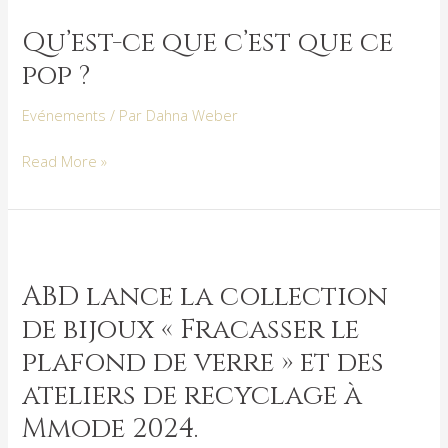
ce
Qu’est-ce que c’est que ce
que
pop ?
c’est
que
Evénements
/ Par
Dahna Weber
ce
pop
Read More »
?
ABD
lance
ABD lance la collection
la
de bijoux « Fracasser le
collection
de
plafond de verre » et des
bijoux
ateliers de recyclage à
«
Mmode 2024.
Fracasser