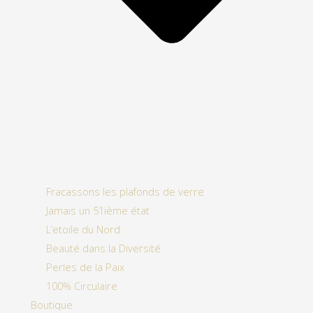
Fracassons les plafonds de verre
Jamais un 51ième état
L’etoile du Nord
Beauté dans la Diversité
Perles de la Paix
100% Circulaire
Boutique