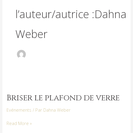
l’auteur/autrice :Dahna
Weber
Briser
le
Briser le plafond de verre
plafond
de
Evénements
/ Par
Dahna Weber
verre
Read More »