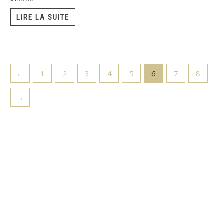
LIRE LA SUITE
←
1
2
3
4
5
6
7
8
→