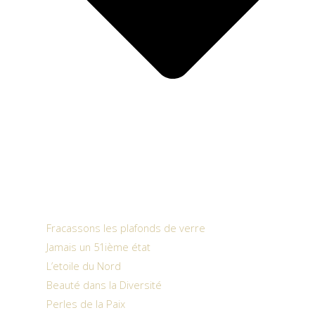
Fracassons les plafonds de verre
Jamais un 51ième état
L’etoile du Nord
Beauté dans la Diversité
Perles de la Paix