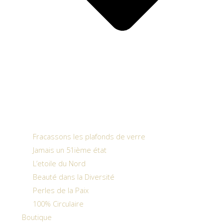
Fracassons les plafonds de verre
Jamais un 51ième état
L’etoile du Nord
Beauté dans la Diversité
Perles de la Paix
100% Circulaire
Boutique