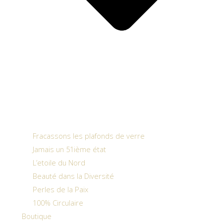
Fracassons les plafonds de verre
Jamais un 51ième état
L’etoile du Nord
Beauté dans la Diversité
Perles de la Paix
100% Circulaire
Boutique