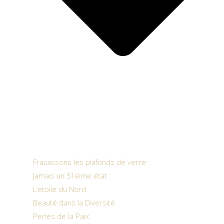
Fracassons les plafonds de verre
Jamais un 51ième état
L’etoile du Nord
Beauté dans la Diversité
Perles de la Paix