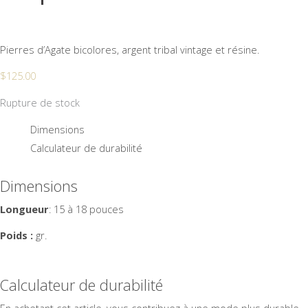
Pierres d’Agate bicolores, argent tribal vintage et résine.
$
125.00
Rupture de stock
Dimensions
Calculateur de durabilité
Dimensions
Longueur
: 15 à 18 pouces
Poids :
gr.
Calculateur de durabilité
En achetant cet article, vous contribuez à une mode plus durable