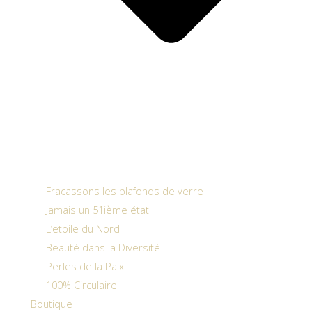
Fracassons les plafonds de verre
Jamais un 51ième état
L’etoile du Nord
Beauté dans la Diversité
Perles de la Paix
100% Circulaire
Boutique