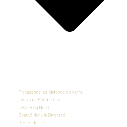
Fracassons les plafonds de verre
Jamais un 51ième état
L’etoile du Nord
Beauté dans la Diversité
Perles de la Paix