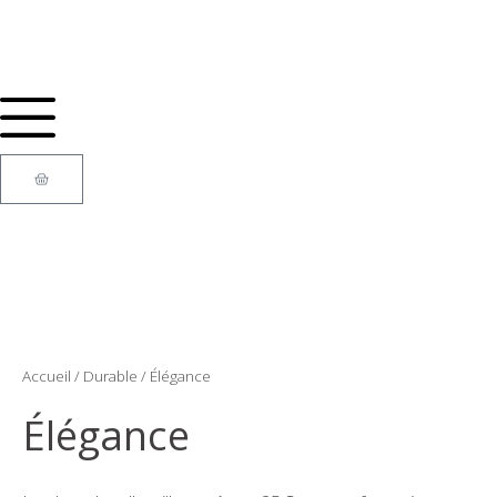
Aller
au
contenu
Panier
Accueil
/
Durable
/ Élégance
Élégance