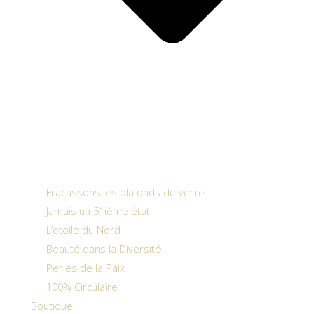
Fracassons les plafonds de verre
Jamais un 51ième état
L’etoile du Nord
Beauté dans la Diversité
Perles de la Paix
100% Circulaire
Boutique