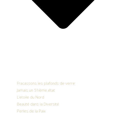
Fracassons les plafonds de verre
Jamais un 51ième état
L’etoile du Nord
Beauté dans la Diversité
Perles de la Paix