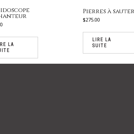
éidoscope
Pierres à saute
hanteur
$
275.00
00
LIRE LA
IRE LA
SUITE
UITE