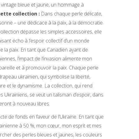
ie vintage bleue et jaune, un hommage à
cette collection :
Dans chaque perle délicate,
onne – une dédicace à la paix, à la démocratie
e collection dépasse les simples accessoires, elle
aisant écho à l’espoir collectif d’un monde
de la paix. En tant que Canadien ayant de
iennes, l’impact de l’invasion alimente mon
areille et à promouvoir la paix. Chaque perle
drapeau ukrainien, qui symbolise la liberté,
re et le dynamisme. La collection, qui rend
Ukrainiens, se veut un talisman d’espoir, dans
 seront à nouveau libres.
lecte de fonds en faveur de l’Ukraine. En tant que
rainienne à 50 %, mon cœur, mon esprit et mes
cher des perles bleues et jaunes, les couleurs