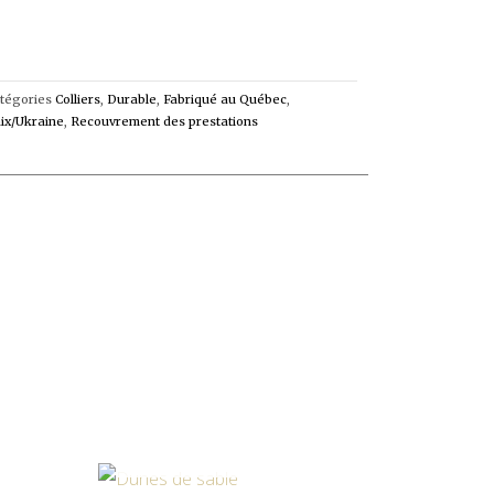
tégories
Colliers
,
Durable
,
Fabriqué au Québec
,
ix/Ukraine
,
Recouvrement des prestations
K
EN RUPTURE DE STOCK