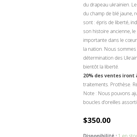
du drapeau ukrainien. Le
du champ de blé jaune, re
sont : épris de liberté,
son histoire ancienne, l
importante dans le cœur 
la nation. Nous sommes 
détermination des Ukrain
bientôt la liberté.
20% des ventes iront
traitements. Prothèse. Ré
Note : Nous pouvons ajus
boucles d’oreilles assor
$
350.00
quantité
Disponibilité :
1 en sto