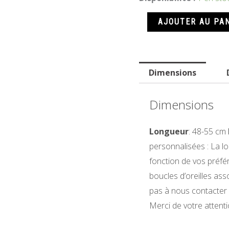
de
AJOUTER AU PA
Liberté
brisée
Dimensions
Dimensions
Longueur
: 48-55 cm
personnalisées : La l
fonction de vos préfé
boucles d’oreilles as
pas à nous contacter
Merci de votre attenti