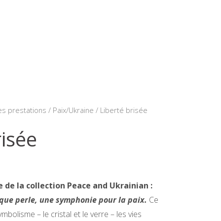
s prestations
/
Paix/Ukraine
/ Liberté brisée
risée
e de la collection Peace and Ukrainian :
ue perle, une symphonie pour la paix.
Ce
mbolisme – le cristal et le verre – les vies