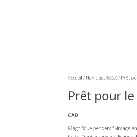
Accueil
/
Non classifié(e)
/ Prêt po
Prêt pour le
CAD
Magnifique pendentif vintage en
bruts. Double rang de disques de