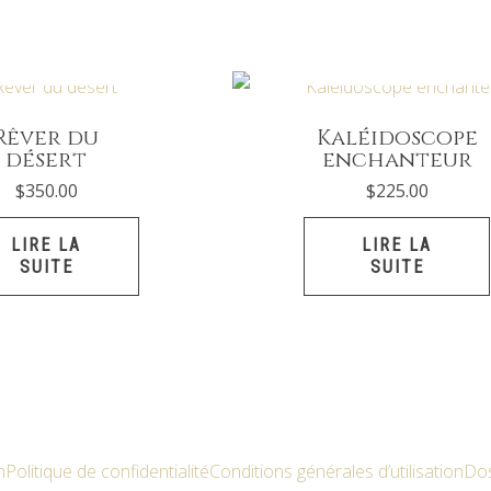
PTURE DE STOCK
EN RUPTURE DE STOC
Rêver du
Kaléidoscope
désert
enchanteur
$
350.00
$
225.00
LIRE LA
LIRE LA
SUITE
SUITE
n
Politique de confidentialité
Conditions générales d’utilisation
Dos