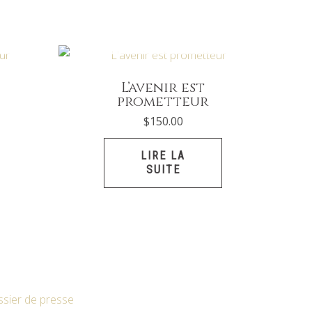
K
EN RUPTURE DE STOCK
L’avenir est
prometteur
$
150.00
LIRE LA
SUITE
sier de presse