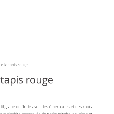
ur le tapis rouge
 tapis rouge
 filigrane de l’Inde avec des émeraudes et des rubis
 malachite accentués de petits miroirs, de laiton et