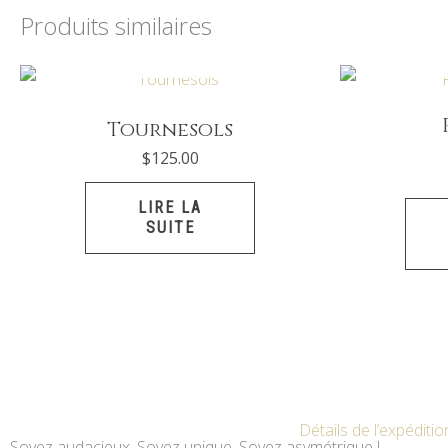
Produits similaires
EN RUPTURE DE STOCK
EN RU
Tournesols
$
125.00
LIRE LA
SUITE
Détails de l’expéditio
Soyez audacieux. Soyez unique. Soyez asymétrique !