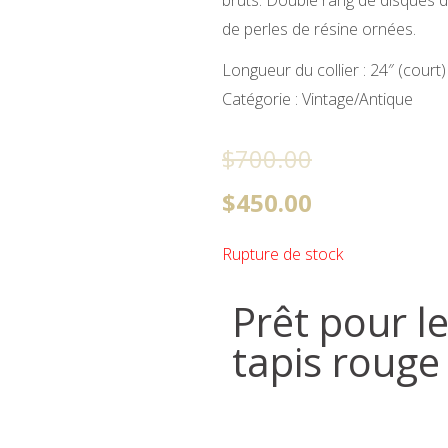
de perles de résine ornées.
Longueur du collier : 24″ (court)
Catégorie : Vintage/Antique
Le
Le
$
700.00
prix
prix
$
450.00
initial
actuel
Rupture de stock
était :
est :
Prêt pour l
$700.00.
$450.00.
tapis rouge