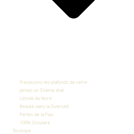
Fracassons les plafonds de verre
Jamais un 51ième état
L’etoile du Nord
Beauté dans la Diversité
Perles de la Paix
100% Circulaire
Boutique