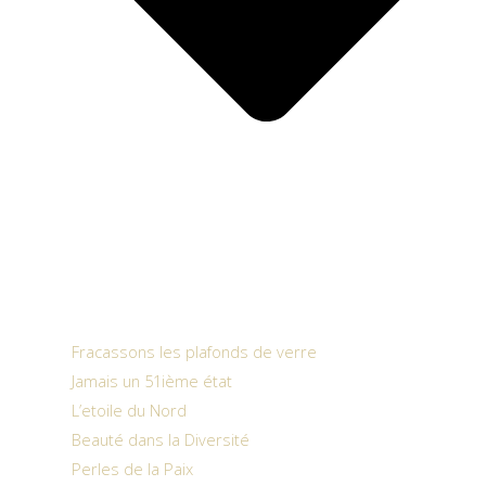
Fracassons les plafonds de verre
Jamais un 51ième état
L’etoile du Nord
Beauté dans la Diversité
Perles de la Paix