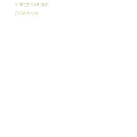
Aller
Menu
Search
Vintage/Antique
au
…
Collections
contenu