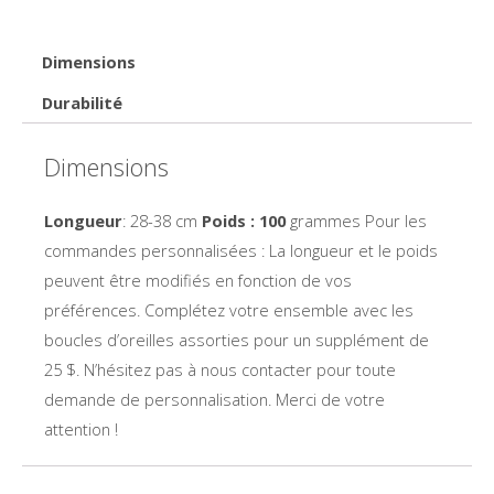
nouvelle
aube
s'annonce
Dimensions
Durabilité
Dimensions
Longueur
: 28-38 cm
Poids : 100
grammes Pour les
commandes personnalisées : La longueur et le poids
peuvent être modifiés en fonction de vos
préférences. Complétez votre ensemble avec les
boucles d’oreilles assorties pour un supplément de
25 $. N’hésitez pas à nous contacter pour toute
demande de personnalisation. Merci de votre
attention !